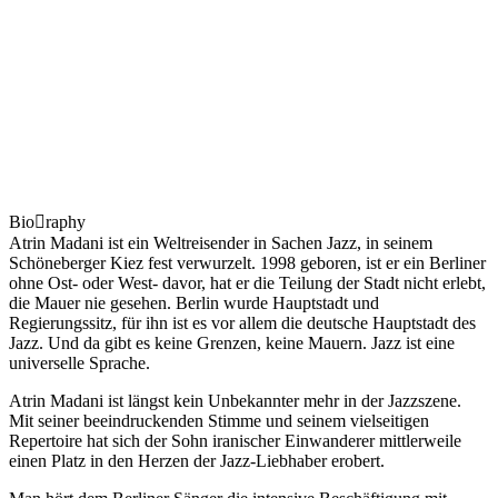
Bioraphy
Atrin Madani ist ein Weltreisender in Sachen Jazz, in seinem
Schöneberger Kiez fest verwurzelt. 1998 geboren, ist er ein Berliner
ohne Ost- oder West- davor, hat er die Teilung der Stadt nicht erlebt,
die Mauer nie gesehen. Berlin wurde Hauptstadt und
Regierungssitz, für ihn ist es vor allem die deutsche Hauptstadt des
Jazz. Und da gibt es keine Grenzen, keine Mauern. Jazz ist eine
universelle Sprache.
Atrin Madani ist längst kein Unbekannter mehr in der Jazzszene.
Mit seiner beeindruckenden Stimme und seinem vielseitigen
Repertoire hat sich der Sohn iranischer Einwanderer mittlerweile
einen Platz in den Herzen der Jazz-Liebhaber erobert.