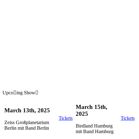
Upcoing Show
March 15th,
March 13th, 2025
2025
Tickets
Tickets
Zeiss Großplanetarium
Birdland Hamburg
Berlin mit Band
Berlin
mit Band
Hamburg