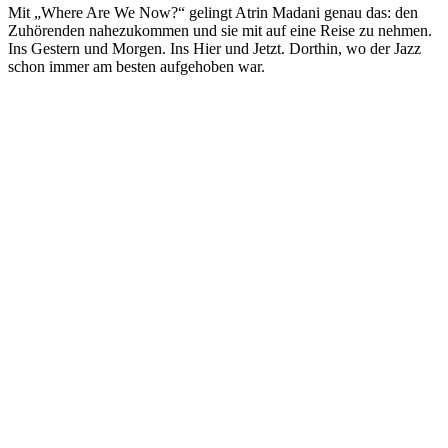
Mit „Where Are We Now?“ gelingt Atrin Madani genau das: den
Zuhörenden nahezukommen und sie mit auf eine Reise zu nehmen.
Ins Gestern und Morgen. Ins Hier und Jetzt. Dorthin, wo der Jazz
schon immer am besten aufgehoben war.